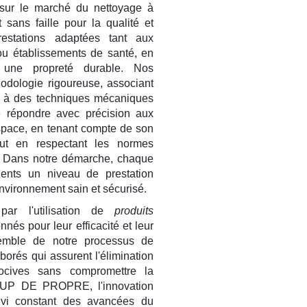
r le marché du nettoyage à
ans faille pour la qualité et
restations adaptées tant aux
ou établissements de santé, en
 une propreté durable. Nos
odologie rigoureuse, associant
és à des techniques mécaniques
e répondre avec précision aux
space, en tenant compte de son
out en respectant les normes
s. Dans notre démarche, chaque
lients un niveau de prestation
environnement sain et sécurisé.
par l'utilisation de
produits
nés pour leur efficacité et leur
semble de notre processus de
borés qui assurent l'élimination
ocives sans compromettre la
COUP DE PROPRE, l'innovation
ivi constant des avancées du