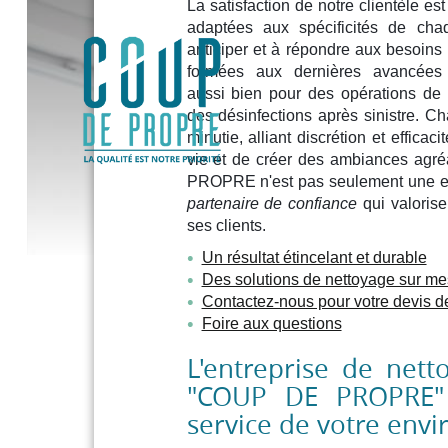
La satisfaction de notre clientèle est 
adaptées aux spécificités de cha
anticiper et à répondre aux besoins p
formées aux dernières avancées t
ENT
aussi bien pour des opérations de
des désinfections après sinistre. C
minutie, alliant discrétion et efficaci
vie et de créer des ambiances agr
PROPRE n'est pas seulement une ent
partenaire de confiance
qui valorise
ses clients.
Un résultat étincelant et durable
Des solutions de nettoyage sur me
Contactez-nous pour votre devis d
Foire aux questions
L'entreprise de net
"COUP DE PROPRE" :
service de votre env