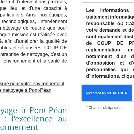
le fruit d'interventions précises,
que lieu, et d'une capacité à
Les informations r
articuliers. Ainsi, nos équipes,
traitement informatiq
ACCU
echnologiques, interviennent
responsable du trai
REPRISE DE NETTO
 nettoyage de routine que pour
votre demande et de
à Chartres-de-Bretagne
haque mission est réalisée avec
sont également desti
té, afin d'améliorer la qualité de
de COUP DE PRO
éables et sécurisées. COUP DE
réglementation 
reprise de nettoyage, c'est un
notamment d'un dro
 l'environnement et la santé de
d'opposition et d
Afficher le numéro
En savoir plus
personnelles qui
d’informations, cliq
sure pour votre environnement
e nettoyage à Pont-Péan
toyage à Pont-Péan
*
Champs obligatoires
 l'excellence au
ironnement