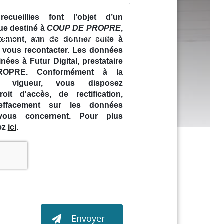
ecueillies font l’objet d’un
ue destiné à
COUP DE PROPRE
,
EIL
PRÉSENTATION
CONTACT
tement, afin de donner suite à
YAGE
 vous recontacter. Les données
nées à Futur Digital, prestataire
PRE. Conformément à la
en vigueur, vous disposez
it d'accès, de rectification,
'effacement sur les données
 vous concernent. Pour plus
uez
ici
.