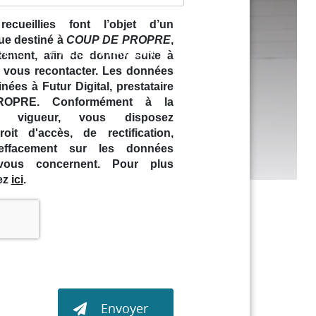
ecueillies font l’objet d’un
ue destiné à
COUP DE PROPRE
,
EIL
PRÉSENTATION
CONTACT
tement, afin de donner suite à
YAGE
 vous recontacter. Les données
nées à Futur Digital, prestataire
PRE. Conformément à la
en vigueur, vous disposez
it d'accès, de rectification,
'effacement sur les données
 vous concernent. Pour plus
uez
ici
.