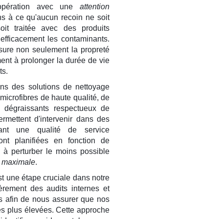
 opération avec une
attention
ns à ce qu'aucun recoin ne soit
it traitée avec des produits
efficacement les contaminants.
sure non seulement la propreté
nt à prolonger la durée de vie
ts.
ns des solutions de nettoyage
e microfibres de haute qualité, de
 dégraissants respectueux de
rmettent d'intervenir dans des
sant une qualité de service
sont planifiées en fonction de
e à perturber le moins possible
té maximale
.
st une étape cruciale dans notre
èrement des audits internes et
ts afin de nous assurer que nos
es plus élevées. Cette approche