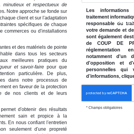
l, minutieux et respectueux de
Les informations r
es. Notre approche se fonde sur
traitement informatiq
haque client et sur l'adaptation
ACCU
responsable du trai
REPRISE DE NETTO
traintes spécifiques de chaque
votre demande et de
de commerces ou d'installations
à Chartres-de-Bretagne
sont également desti
de COUP DE PRO
ntes et des matériels de pointe
réglementation 
ochable dans tous les secteurs
notamment d'un dro
 aux meilleures pratiques du
d'opposition et d
Afficher le numéro
En savoir plus
igueur et savoir-faire
pour que
personnelles qui
ention particulière. De plus,
d’informations, cliq
iques dans notre processus de
ent en faveur de la protection
re de nos clients et de leurs
*
Champs obligatoires
ermet d'obtenir des résultats
nnement sain et propice à la
ts. En nous confiant l'entretien
non seulement d'une propreté