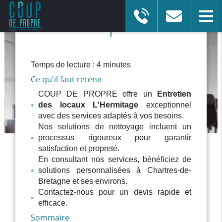
ENTREPRISE DE NETTOYAGE
Temps de lecture : 4 minutes
à Chartres-de-Bretagne
Ce qu'il faut retenir
COUP DE PROPRE offre un
Entretien
Afficher le numéro
En savoir plus
des locaux L'Hermitage
exceptionnel
avec des services adaptés à vos besoins.
Nos solutions de nettoyage incluent un
processus rigoureux pour garantir
satisfaction et propreté.
En consultant nos services, bénéficiez de
solutions personnalisées à Chartres-de-
Bretagne et ses environs.
Contactez-nous pour un devis rapide et
efficace.
Sommaire