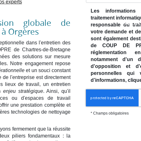
os experts
Les informations r
traitement informatiq
ision globale de
ACCU
responsable du trai
REPRISE DE NETTO
x à Orgères
votre demande et de
à Chartres-de-Bretagne
sont également desti
ptionnelle dans l'entretien des
de COUP DE PRO
RE de Chartres-de-Bretagne
réglementation 
ées des solutions sur mesure
notamment d'un dro
les. Notre engagement repose
d'opposition et d
Afficher le numéro
En savoir plus
rationnelle
et un souci constant
personnelles qui
de l'entreprise est directement
d’informations, cliq
s lieux de travail, un entretien
un
enjeu stratégique
. Ainsi, qu'il
ces ou d'espaces de travail
offrir une prestation complète et
ères technologies de nettoyage
*
Champs obligatoires
ns fermement que la réussite
deux piliers fondamentaux : la