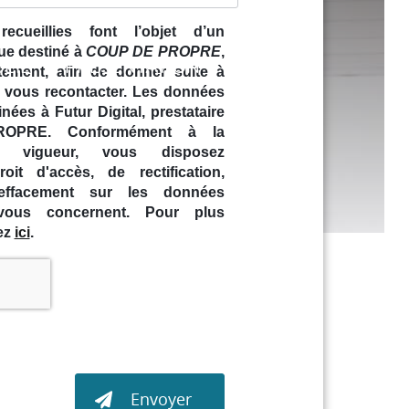
ecueillies font l’objet d’un
ue destiné à
COUP DE PROPRE
,
EIL
PRÉSENTATION
CONTACT
tement, afin de donner suite à
YAGE
 vous recontacter. Les données
nées à Futur Digital, prestataire
PRE. Conformément à la
en vigueur, vous disposez
it d'accès, de rectification,
'effacement sur les données
 vous concernent. Pour plus
uez
ici
.