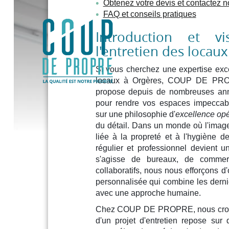
Obtenez votre devis et contactez n
FAQ et conseils pratiques
Introduction et v
ENT
l'entretien des locau
Si vous cherchez une expertise exce
locaux à Orgères, COUP DE PROP
propose depuis de nombreuses ann
pour rendre vos espaces impeccab
sur une philosophie d'
excellence opé
du détail. Dans un monde où l'image 
liée à la propreté et à l'hygiène de
régulier et professionnel devient 
s'agisse de bureaux, de commer
collaboratifs, nous nous efforçons d'
personnalisée qui combine les derni
avec une approche humaine.
Chez COUP DE PROPRE, nous croyo
d'un projet d'entretien repose sur 