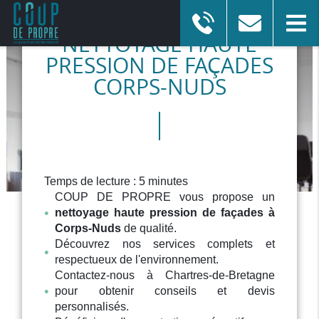
NETTOYAGE HAUTE
PRESSION DE FAÇADES
ENTREPRISE DE NETTOYAGE
CORPS-NUDS
à Chartres-de-Bretagne
Afficher le numéro
En savoir plus
Temps de lecture : 5 minutes
COUP DE PROPRE vous propose un
nettoyage haute pression de façades à
Corps-Nuds
de qualité.
Découvrez nos services complets et
respectueux de l'environnement.
Contactez-nous à Chartres-de-Bretagne
pour obtenir conseils et devis
personnalisés.