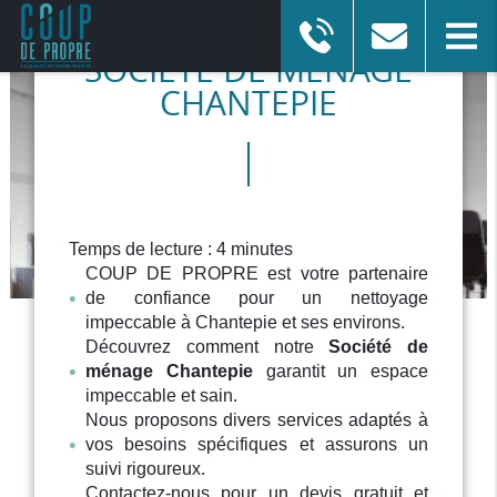
SOCIÉTÉ DE MÉNAGE
CHANTEPIE
ENTREPRISE DE NETTOYAGE
à Chartres-de-Bretagne
Afficher le numéro
En savoir plus
Temps de lecture : 4 minutes
COUP DE PROPRE est votre partenaire
de confiance pour un nettoyage
impeccable à Chantepie et ses environs.
Découvrez comment notre
Société de
ménage Chantepie
garantit un espace
impeccable et sain.
Nous proposons divers services adaptés à
vos besoins spécifiques et assurons un
suivi rigoureux.
Contactez-nous pour un devis gratuit et