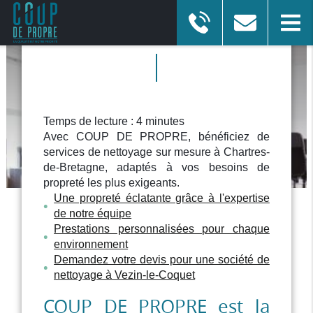
NETTOYAGE VEZIN-LE-
COQUET
ENTREPRISE DE NETTOYAGE
à Chartres-de-Bretagne
Temps de lecture : 4 minutes
Avec COUP DE PROPRE, bénéficiez de
Afficher le numéro
En savoir plus
services de nettoyage sur mesure à Chartres-
de-Bretagne, adaptés à vos besoins de
propreté les plus exigeants.
Une propreté éclatante grâce à l'expertise
de notre équipe
Prestations personnalisées pour chaque
environnement
Demandez votre devis pour une société de
nettoyage à Vezin-le-Coquet
COUP DE PROPRE est la